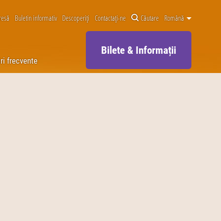
resă
Buletin informativ
Descoperiți
Contactați-ne
Căutare
Română
Bilete & Informații
ri frecvente