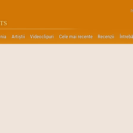
P
TS
nia
Artiștii
Videoclipuri
Cele mai recente
Recenzii
Întrebă