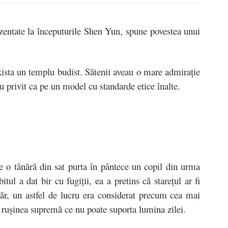
zentate la începuturile Shen Yun, spune povestea unui
exista un templu budist. Sătenii aveau o mare admiraţie
au privit ca pe un model cu standarde etice înalte.
e o tânără din sat purta în pântece un copil din urma
tul a dat bir cu fugiţii, ea a pretins că stareţul ar fi
ugăr, un astfel de lucru era considerat precum cea mai
– ruşinea supremă ce nu poate suporta lumina zilei.