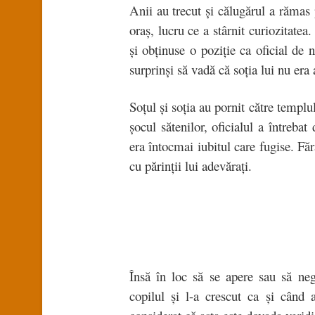
Anii au trecut şi călugărul a rămas 
oraş, lucru ce a stârnit curiozitate
şi obţinuse o poziţie ca oficial de
surprinşi să vadă că soţia lui nu era
Soţul şi soţia au pornit către templu
şocul sătenilor, oficialul a întrebat
era întocmai iubitul care fugise. Fă
cu părinţii lui adevăraţi.
Însă în loc să se apere sau să neg
copilul şi l-a crescut ca şi când 