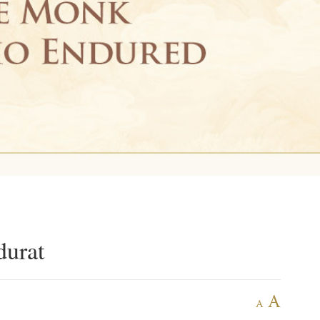
durat
A
A