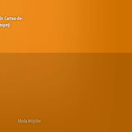
în Cartea-de-
aspeți
Moda Artiștilor