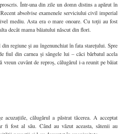
proscris. Într-una din zile un domn distins a apărut în
a. Recent absolvise examenele serviciului civil imperial
 nivel mediu. Asta era o mare onoare. Cu toţii au fost
 alta decât mama băiatului născut din flori.
l din regiune şi au îngenunchiat în fata stareţului. Spre
 de fiul din carnea şi sângele lui – căci bărbatul acela
ră vreun cuvânt de reproş, călugărul i-a reunit pe băiat
e acuzaţiile, călugărul a păstrat tăcerea. A acceptat
ar fi fost al său. Când au văzut aceasta, sătenii au