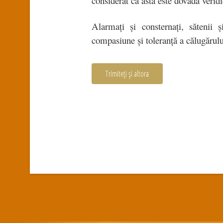
considerat că asta este dovada veridic
Alarmați și consternați, sătenii
compasiune și toleranță a călugărulu
Trimiteți și altora