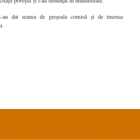
ităţii poveştii şi l-au denunţat în unanimitate.
 și-au dat seama de greșeala comisă și de imensa
i.