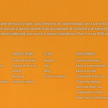
ie de muzică și dans clasic chinezesc de clasă mondială, care a luat ființă la
re, precum și dansuri narative, toate acompaniate de orchestră și de interpreţi s
cultură tradițională, prin muzică și dansuri încântătoare. Shen Yun sau 神韻 poa
VIDEOCLIPURI
ȘTIRI
DESCOPERIȚI
Cele mai recente
Noutăți
Dansul chinezesc
Yun
Despre Shen Yun
Știri
Muzica instrumentală
Artiștii
Blog
Muzica vocală
Recenzii
Ecouri în media
Costumele Shen Yun
runtăm
Ecouri în media
Proiecțiile digitale
Recuzita Shen Yun
Legendele și Istoria
Shen Yun și Cultura tra