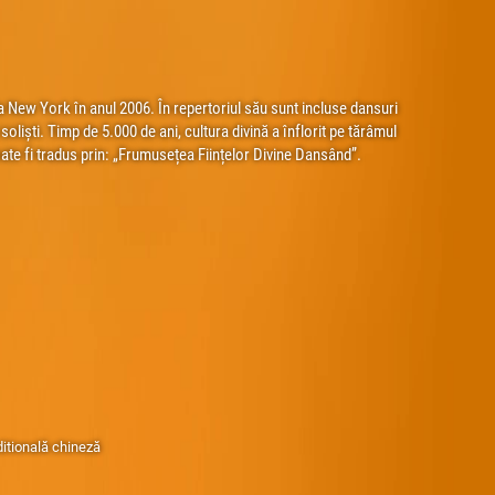
 New York în anul 2006. În repertoriul său sunt incluse dansuri
oliști. Timp de 5.000 de ani, cultura divină a înflorit pe tărâmul
te fi tradus prin: „Frumusețea Ființelor Divine Dansând”.
ditională chineză