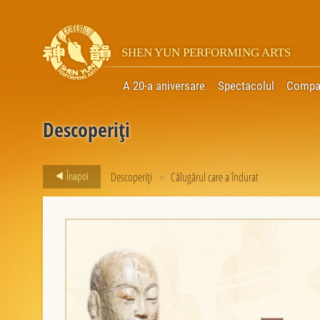
SHEN YUN PERFORMING ARTS
A 20-a aniversare
Spectacolul
Compa
Descoperiți
Înapoi
Descoperiți
>
Călugărul care a îndurat