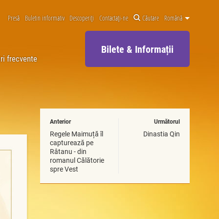
Presă
Buletin informativ
Descoperiți
Contactați-ne
Căutare
Română
Bilete & Informații
ri frecvente
Anterior
Următorul
Regele Maimuță îl
Dinastia Qin
capturează pe
Râtanu - din
romanul Călătorie
spre Vest