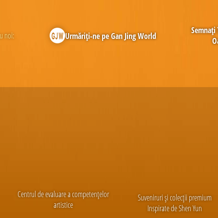
Semnați 
u noi:
Urmăriți-ne pe Gan Jing World
O
Centrul de evaluare a competențelor
Suveniruri și colecții premium
artistice
Inspirate de Shen Yun